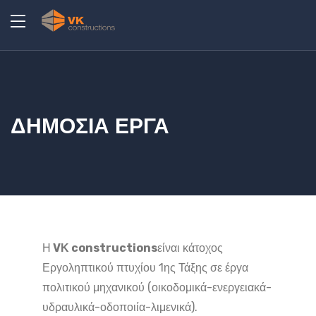
ΔΗΜΟΣΙΑ ΕΡΓΑ
Η
VΚ constructions
είναι κάτοχος
Εργοληπτικού πτυχίου 1ης Τάξης σε έργα
πολιτικού μηχανικού (οικοδομικά-ενεργειακά-
υδραυλικά-οδοποιία-λιμενικά).